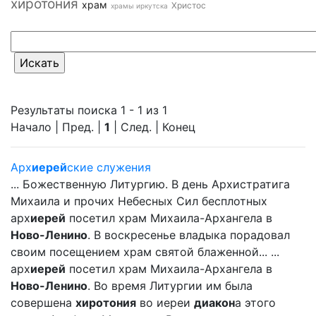
хиротония
храм
Христос
храмы иркутска
Результаты поиска 1 - 1 из 1
Начало | Пред. |
1
| След. | Конец
Арх
иерей
ские служения
... Божественную Литургию. В день Архистратига
Михаила и прочих Небесных Сил бесплотных
арх
иерей
посетил храм Михаила-Архангела в
Ново-Ленино
. В воскресенье владыка порадовал
своим посещением храм святой блаженной... ...
арх
иерей
посетил храм Михаила-Архангела в
Ново-Ленино
. Во время Литургии им была
совершена
хиротония
во иереи
диакон
а этого