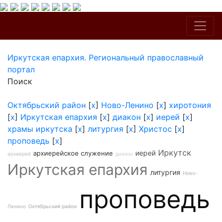
Иркутская епархия. Региональный православный
портал
Поиск
Октябрьский район
[
x
]
Ново-Ленино
[
x
]
хиротония
[
x
]
Иркутская епархия
[
x
]
диакон
[
x
]
иерей
[
x
]
храмы иркутска
[
x
]
литургия
[
x
]
Христос
[
x
]
проповедь
[
x
]
Иркутск
иерей
архиерейское служение
архиерей
диакон
Иркутская епархия
литургия
Ново-
проповедь
Ленино
Октябрьский район