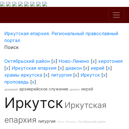
Иркутская епархия. Региональный православный
портал
Поиск
Октябрьский район
[
x
]
Ново-Ленино
[
x
]
хиротония
[
x
]
Иркутская епархия
[
x
]
диакон
[
x
]
иерей
[
x
]
храмы иркутска
[
x
]
литургия
[
x
]
Иркутск
[
x
]
проповедь
[
x
]
архиерейское служение
иерей
архиерей
диакон
Иркутск
Иркутская
епархия
литургия
Ново-Ленино
Октябрьский район