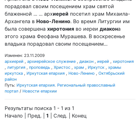
порадовал своим посещением храм святой
блаженной ... ... арх
иерей
посетил храм Михаила-
Архангела в
Ново-Ленино
. Во время Литургии им
была совершена
хиротония
во иереи
диакон
а
этого храма Феофана Мурашева. В воскресенье
владыка порадовал своим посещением...
Изменен: 23.11.2009
архиерей
,
архиерейское служение
,
диакон
,
иерей
,
хиротония
,
литургия
,
проповедь
,
Христос
,
храм
,
Иркутск
,
храмы
иркутска
,
Иркутская епархия
,
Ново-Ленино
,
Октябрьский
район
Путь:
Иркутская епархия. Региональный православный
портал
/
Новости епархии
Результаты поиска 1 - 1 из 1
Начало | Пред. |
1
| След. | Конец