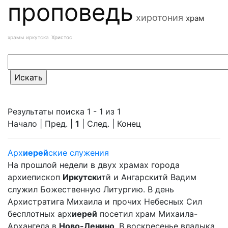
проповедь
хиротония
храм
храмы иркутска
Христос
Результаты поиска 1 - 1 из 1
Начало | Пред. |
1
| След. | Конец
Арх
иерей
ские служения
На прошлой недели в двух храмах города
архиепископ
Иркутск
итй и Ангарскитй Вадим
служил Божественную Литургию. В день
Архистратига Михаила и прочих Небесных Сил
бесплотных арх
иерей
посетил храм Михаила-
Архангела в
Ново-Ленино
. В воскресенье владыка