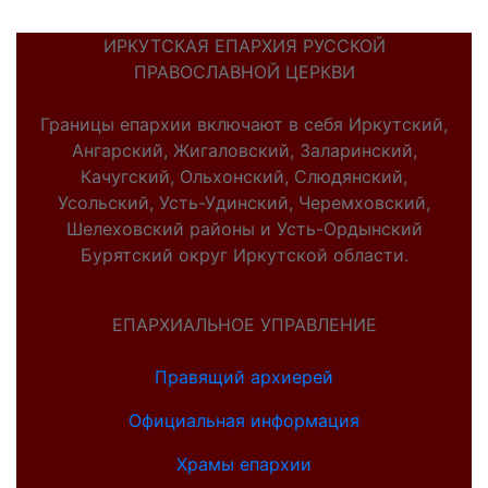
ИРКУТСКАЯ ЕПАРХИЯ РУССКОЙ
ПРАВОСЛАВНОЙ ЦЕРКВИ
Границы епархии включают в себя Иркутский,
Ангарский, Жигаловский, Заларинский,
Качугский, Ольхонский, Слюдянский,
Усольский, Усть-Удинский, Черемховский,
Шелеховский районы и Усть-Ордынский
Бурятский округ Иркутской области.
ЕПАРХИАЛЬНОЕ УПРАВЛЕНИЕ
Правящий архиерей
Официальная информация
Храмы епархии