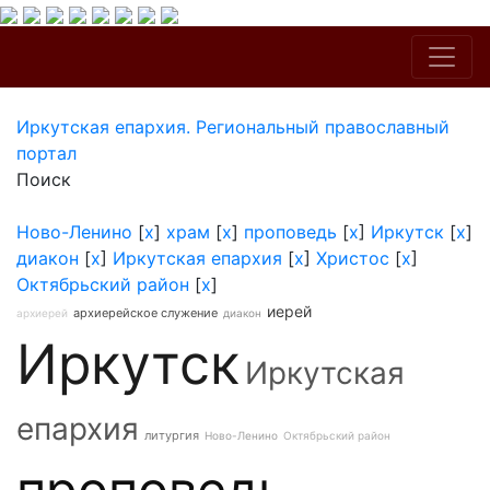
Иркутская епархия. Региональный православный
портал
Поиск
Ново-Ленино
[
x
]
храм
[
x
]
проповедь
[
x
]
Иркутск
[
x
]
диакон
[
x
]
Иркутская епархия
[
x
]
Христос
[
x
]
Октябрьский район
[
x
]
иерей
архиерейское служение
архиерей
диакон
Иркутск
Иркутская
епархия
литургия
Ново-Ленино
Октябрьский район
проповедь