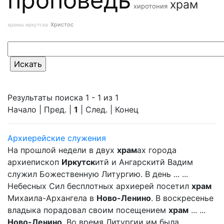
храм
хиротония
Христос
храмы иркутска
Результаты поиска 1 - 1 из 1
Начало | Пред. |
1
| След. | Конец
Архиерейские служения
На прошлой недели в двух
храм
ах города
архиепископ
Иркутск
итй и Ангарскитй Вадим
служил Божественную Литургию. В день ... ...
Небесных Сил бесплотных архиерей посетил
храм
Михаила-Архангела в
Ново-Ленино
. В воскресенье
владыка порадовал своим посещением
храм
... ...
Ново-Ленино
. Во время Литургии им была