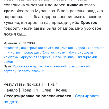
совершена хиротония во иереи
диакон
а этого
храм
а Феофана Мурашева. В воскресенье владыка
порадовал ... ... благодарно воспринимать всякое
хуление, которое на нас приходит, ибо
Христос
говорит: «если бы вы были от мира, мир убо свое
любил бы,...
Изменен: 23.11.2009
архиерей
,
архиерейское служение
,
диакон
,
иерей
,
хиротония
,
литургия
,
проповедь
,
Христос
,
храм
,
Иркутск
,
храмы
иркутска
,
Иркутская епархия
,
Ново-Ленино
,
Октябрьский
район
Путь:
Иркутская епархия. Региональный православный
портал
/
Новости епархии
Результаты поиска 1 - 1 из 1
Начало | Пред. |
1
| След. | Конец
Отсортировано по релевантности
|
Сортировать
по дате