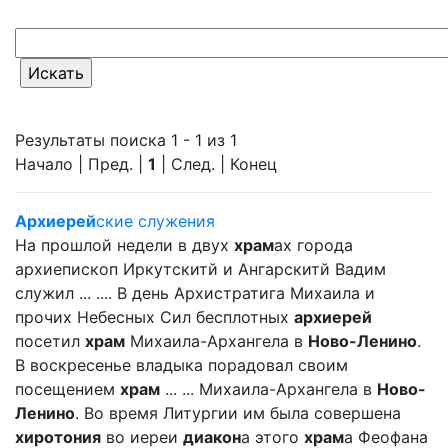
Результаты поиска 1 - 1 из 1
Начало | Пред. |
1
| След. | Конец
Архиерей
ские служения
На прошлой недели в двух
храм
ах города
архиепископ Иркутскитй и Ангарскитй Вадим
служил ... .... В день Архистратига Михаила и
прочих Небесных Сил бесплотных
архиерей
посетил
храм
Михаила-Архангела в
Ново-Ленино
.
В воскресенье владыка порадовал своим
посещением
храм
... ... Михаила-Архангела в
Ново-
Ленино
. Во время Литургии им была совершена
хиротония
во иереи
диакон
а этого
храм
а Феофана