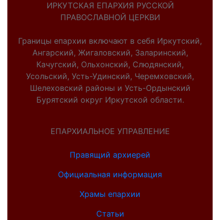
ИРКУТСКАЯ ЕПАРХИЯ РУССКОЙ
ПРАВОСЛАВНОЙ ЦЕРКВИ
Границы епархии включают в себя Иркутский,
Ангарский, Жигаловский, Заларинский,
Качугский, Ольхонский, Слюдянский,
Усольский, Усть-Удинский, Черемховский,
Шелеховский районы и Усть-Ордынский
Бурятский округ Иркутской области.
ЕПАРХИАЛЬНОЕ УПРАВЛЕНИЕ
Правящий архиерей
Официальная информация
Храмы епархии
Статьи