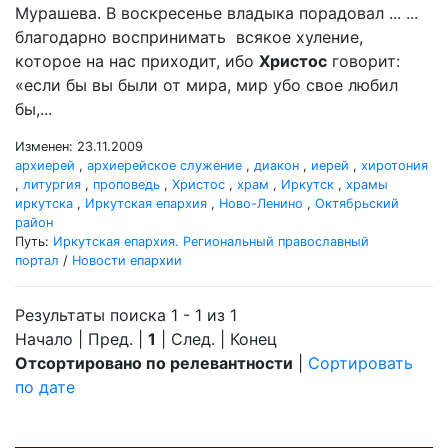
Мурашева. В воскресенье владыка порадовал ... ...
благодарно воспринимать всякое хуление,
которое на нас приходит, ибо
Христос
говорит:
«если бы вы были от мира, мир убо свое любил
бы,...
Изменен: 23.11.2009
архиерей
,
архиерейское служение
,
диакон
,
иерей
,
хиротония
,
литургия
,
проповедь
,
Христос
,
храм
,
Иркутск
,
храмы
иркутска
,
Иркутская епархия
,
Ново-Ленино
,
Октябрьский
район
Путь:
Иркутская епархия. Региональный православный
портал
/
Новости епархии
Результаты поиска 1 - 1 из 1
Начало | Пред. |
1
| След. | Конец
Отсортировано по релевантности
|
Сортировать
по дате