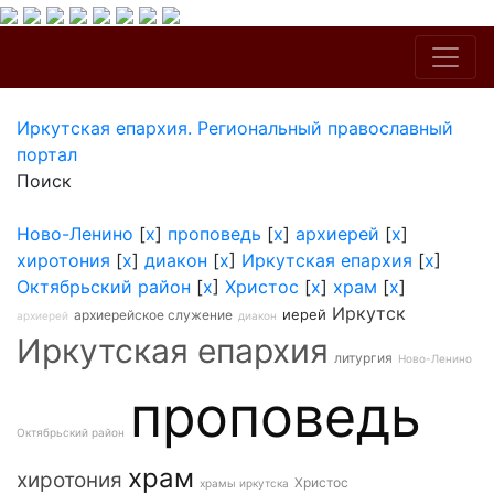
Иркутская епархия. Региональный православный
портал
Поиск
Ново-Ленино
[
x
]
проповедь
[
x
]
архиерей
[
x
]
хиротония
[
x
]
диакон
[
x
]
Иркутская епархия
[
x
]
Октябрьский район
[
x
]
Христос
[
x
]
храм
[
x
]
Иркутск
иерей
архиерейское служение
архиерей
диакон
Иркутская епархия
литургия
Ново-Ленино
проповедь
Октябрьский район
храм
хиротония
Христос
храмы иркутска