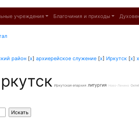
льные учреждения
Благочиния и приходы
Духове
тал
ский район
[
x
]
архиерейское служение
[
x
]
Иркутск
[
x
]
ркутск
литургия
Иркутская епархия
Ново-Ленино
Октя