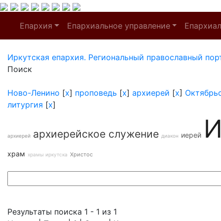
Епархия
Епархиальное управление
Епархиа
Иркутская епархия. Региональный православный пор
Поиск
Ново-Ленино
[
x
]
проповедь
[
x
]
архиерей
[
x
]
Октябрь
литургия
[
x
]
И
архиерейское служение
иерей
архиерей
диакон
храм
Христос
храмы иркутска
Результаты поиска 1 - 1 из 1