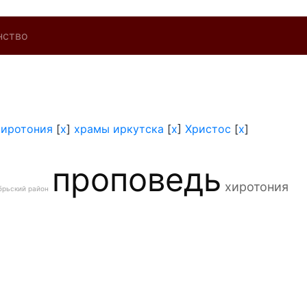
нство
хиротония
[
x
]
храмы иркутска
[
x
]
Христос
[
x
]
проповедь
хиротония
брьский район