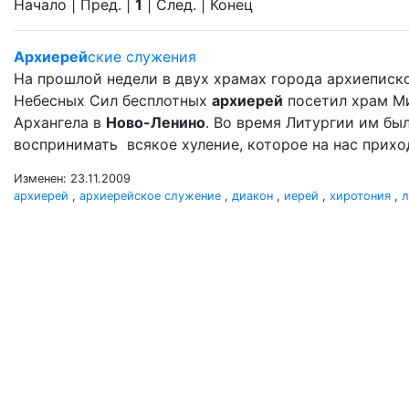
Начало | Пред. |
1
| След. | Конец
Архиерей
ские служения
На прошлой недели в двух храмах города архиеписк
Небесных Сил бесплотных
архиерей
посетил храм М
Архангела в
Ново-Ленино
. Во время Литургии им б
воспринимать всякое хуление, которое на нас прихо
Изменен: 23.11.2009
архиерей
,
архиерейское служение
,
диакон
,
иерей
,
хиротония
,
л