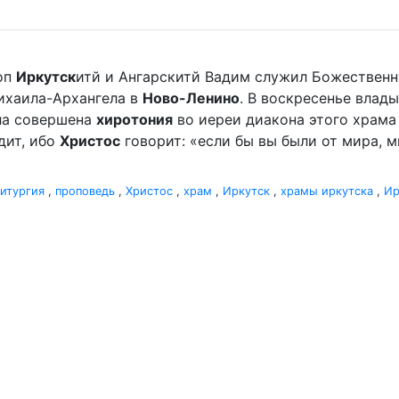
оп
Иркутск
итй и Ангарскитй Вадим служил Божественн
ихаила-Архангела в
Ново-Ленино
. В воскресенье влады
ыла совершена
хиротония
во иереи диакона этого храма 
дит, ибо
Христос
говорит: «если бы вы были от мира, ми
итургия
,
проповедь
,
Христос
,
храм
,
Иркутск
,
храмы иркутска
,
Ир