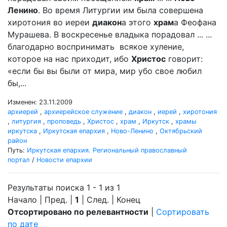
Ленино
. Во время Литургии им была совершена
хиротония во иереи
диакон
а этого
храм
а Феофана
Мурашева. В воскресенье владыка порадовал ... ...
благодарно воспринимать всякое хуление,
которое на нас приходит, ибо
Христос
говорит:
«если бы вы были от мира, мир убо свое любил
бы,...
Изменен: 23.11.2009
архиерей
,
архиерейское служение
,
диакон
,
иерей
,
хиротония
,
литургия
,
проповедь
,
Христос
,
храм
,
Иркутск
,
храмы
иркутска
,
Иркутская епархия
,
Ново-Ленино
,
Октябрьский
район
Путь:
Иркутская епархия. Региональный православный
портал
/
Новости епархии
Результаты поиска 1 - 1 из 1
Начало | Пред. |
1
| След. | Конец
Отсортировано по релевантности
|
Сортировать
по дате