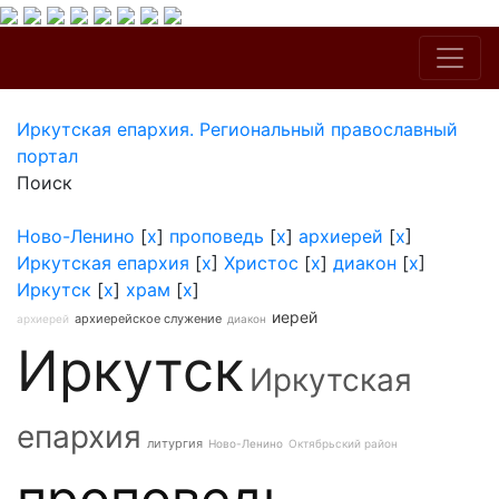
Иркутская епархия. Региональный православный
портал
Поиск
Ново-Ленино
[
x
]
проповедь
[
x
]
архиерей
[
x
]
Иркутская епархия
[
x
]
Христос
[
x
]
диакон
[
x
]
Иркутск
[
x
]
храм
[
x
]
иерей
архиерейское служение
архиерей
диакон
Иркутск
Иркутская
епархия
литургия
Ново-Ленино
Октябрьский район
проповедь