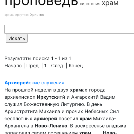
храм
хиротония
Христос
храмы иркутска
Результаты поиска 1 - 1 из 1
Начало | Пред. |
1
| След. | Конец
Архиерей
ские служения
На прошлой недели в двух
храм
ах города
архиепископ
Иркутск
итй и Ангарскитй Вадим
служил Божественную Литургию. В день
Архистратига Михаила и прочих Небесных Сил
бесплотных
архиерей
посетил
храм
Михаила-
Архангела в
Ново-Ленино
. В воскресенье владыка
порадовал своим посещением
храм
... ...
Ново-