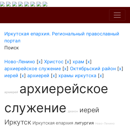
Иркутская епархия. Региональный православный
портал
Поиск
Ново-Ленино
[
x
]
Христос
[
x
]
храм
[
x
]
архиерейское служение
[
x
]
Октябрьский район
[
x
]
иерей
[
x
]
архиерей
[
x
]
храмы иркутска
[
x
]
архиерейское
архиерей
служение
иерей
диакон
Иркутск
Иркутская епархия
литургия
Ново-Ленино