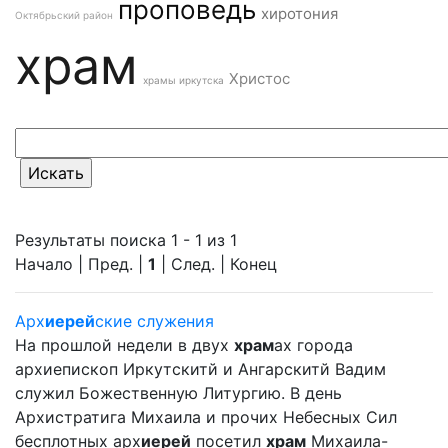
проповедь
хиротония
Октябрьский район
храм
Христос
храмы иркутска
Результаты поиска 1 - 1 из 1
Начало | Пред. |
1
| След. | Конец
Арх
иерей
ские служения
На прошлой недели в двух
храм
ах города
архиепископ Иркутскитй и Ангарскитй Вадим
служил Божественную Литургию. В день
Архистратига Михаила и прочих Небесных Сил
бесплотных арх
иерей
посетил
храм
Михаила-