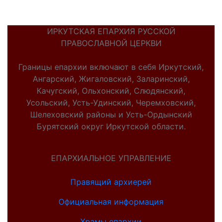
ИРКУТСКАЯ ЕПАРХИЯ РУССКОЙ
ПРАВОСЛАВНОЙ ЦЕРКВИ
Границы епархии включают в себя Иркутский,
Ангарский, Жигаловский, Заларинский,
Качугский, Ольхонский, Слюдянский,
Усольский, Усть-Удинский, Черемховский,
Шелеховский районы и Усть-Ордынский
Бурятский округ Иркутской области.
ЕПАРХИАЛЬНОЕ УПРАВЛЕНИЕ
Правящий архиерей
Официальная информация
Храмы епархии