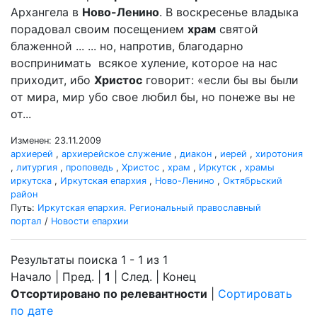
Архангела в
Ново-Ленино
. В воскресенье владыка
порадовал своим посещением
храм
святой
блаженной ... ... но, напротив, благодарно
воспринимать всякое хуление, которое на нас
приходит, ибо
Христос
говорит: «если бы вы были
от мира, мир убо свое любил бы, но понеже вы не
от...
Изменен: 23.11.2009
архиерей
,
архиерейское служение
,
диакон
,
иерей
,
хиротония
,
литургия
,
проповедь
,
Христос
,
храм
,
Иркутск
,
храмы
иркутска
,
Иркутская епархия
,
Ново-Ленино
,
Октябрьский
район
Путь:
Иркутская епархия. Региональный православный
портал
/
Новости епархии
Результаты поиска 1 - 1 из 1
Начало | Пред. |
1
| След. | Конец
Отсортировано по релевантности
|
Сортировать
по дате