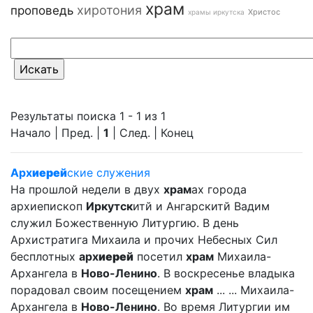
храм
хиротония
проповедь
Христос
храмы иркутска
Результаты поиска 1 - 1 из 1
Начало | Пред. |
1
| След. | Конец
Арх
иерей
ские служения
На прошлой недели в двух
храм
ах города
архиепископ
Иркутск
итй и Ангарскитй Вадим
служил Божественную Литургию. В день
Архистратига Михаила и прочих Небесных Сил
бесплотных
арх
иерей
посетил
храм
Михаила-
Архангела в
Ново-Ленино
. В воскресенье владыка
порадовал своим посещением
храм
... ... Михаила-
Архангела в
Ново-Ленино
. Во время Литургии им