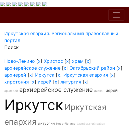
Иркутская епархия. Региональный православный
портал
Поиск
Ново-Ленино
[
x
]
Христос
[
x
]
храм
[
x
]
архиерейское служение
[
x
]
Октябрьский район
[
x
]
архиерей
[
x
]
Иркутск
[
x
]
Иркутская епархия
[
x
]
хиротония
[
x
]
иерей
[
x
]
литургия
[
x
]
архиерейское служение
иерей
архиерей
диакон
Иркутск
Иркутская
епархия
литургия
Ново-Ленино
Октябрьский район