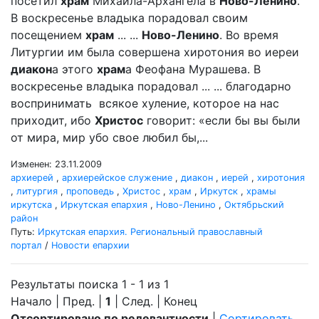
посетил
храм
Михаила-Архангела в
Ново-Ленино
.
В воскресенье владыка порадовал своим
посещением
храм
... ...
Ново-Ленино
. Во время
Литургии им была совершена хиротония во иереи
диакон
а этого
храм
а Феофана Мурашева. В
воскресенье владыка порадовал ... ... благодарно
воспринимать всякое хуление, которое на нас
приходит, ибо
Христос
говорит: «если бы вы были
от мира, мир убо свое любил бы,...
Изменен: 23.11.2009
архиерей
,
архиерейское служение
,
диакон
,
иерей
,
хиротония
,
литургия
,
проповедь
,
Христос
,
храм
,
Иркутск
,
храмы
иркутска
,
Иркутская епархия
,
Ново-Ленино
,
Октябрьский
район
Путь:
Иркутская епархия. Региональный православный
портал
/
Новости епархии
Результаты поиска 1 - 1 из 1
Начало | Пред. |
1
| След. | Конец
Отсортировано по релевантности
|
Сортировать