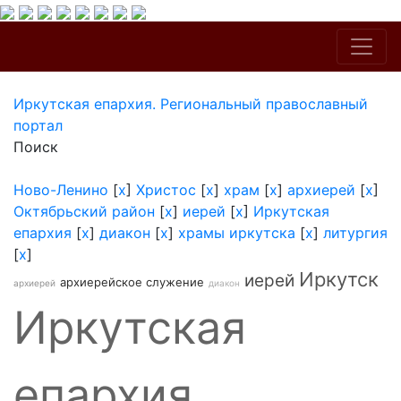
Иркутская епархия. Региональный православный
портал
Поиск
Ново-Ленино
[
x
]
Христос
[
x
]
храм
[
x
]
архиерей
[
x
]
Октябрьский район
[
x
]
иерей
[
x
]
Иркутская
епархия
[
x
]
диакон
[
x
]
храмы иркутска
[
x
]
литургия
[
x
]
Иркутск
иерей
архиерейское служение
архиерей
диакон
Иркутская
епархия