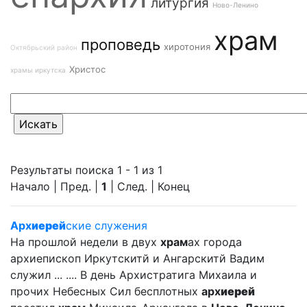
литургия
Ново-Ленино
храм
проповедь
хиротония
Октябрьский район
Христос
храмы иркутска
Результаты поиска 1 - 1 из 1
Начало | Пред. |
1
| След. | Конец
Арх
иерей
ские служения
На прошлой недели в двух
храм
ах города
архиепископ Иркутскитй и Ангарскитй Вадим
служил ... .... В день Архистратига Михаила и
прочих Небесных Сил бесплотных
арх
иерей