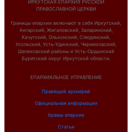
ИРКУТСКАЯ ЕПАРХИЯ РУССКОЙ
ПРАВОСЛАВНОЙ ЦЕРКВИ
Границы епархии включают в себя Иркутский,
Ангарский, Жигаловский, Заларинский,
Качугский, Ольхонский, Слюдянский,
Усольский, Усть-Удинский, Черемховский,
Шелеховский районы и Усть-Ордынский
Бурятский округ Иркутской области.
ЕПАРХИАЛЬНОЕ УПРАВЛЕНИЕ
Правящий архиерей
Официальная информация
Храмы епархии
Статьи