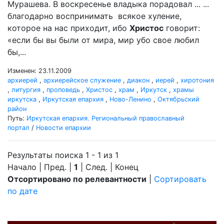
Мурашева. В воскресенье владыка порадовал ... ...
благодарно воспринимать всякое хуление,
которое на нас приходит, ибо
Христос
говорит:
«если бы вы были от мира, мир убо свое любил
бы,...
Изменен: 23.11.2009
архиерей
,
архиерейское служение
,
диакон
,
иерей
,
хиротония
,
литургия
,
проповедь
,
Христос
,
храм
,
Иркутск
,
храмы
иркутска
,
Иркутская епархия
,
Ново-Ленино
,
Октябрьский
район
Путь:
Иркутская епархия. Региональный православный
портал
/
Новости епархии
Результаты поиска 1 - 1 из 1
Начало | Пред. |
1
| След. | Конец
Отсортировано по релевантности
|
Сортировать
по дате