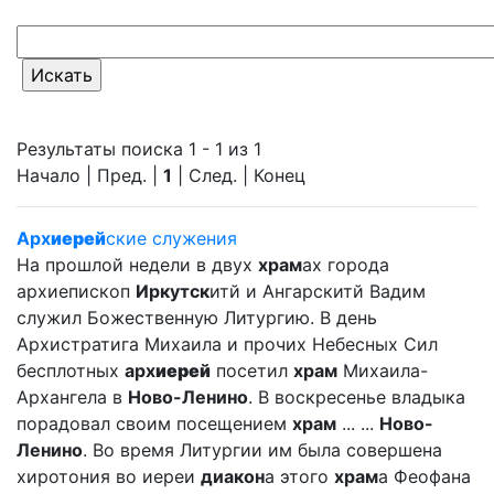
Результаты поиска 1 - 1 из 1
Начало | Пред. |
1
| След. | Конец
Арх
иерей
ские служения
На прошлой недели в двух
храм
ах города
архиепископ
Иркутск
итй и Ангарскитй Вадим
служил Божественную Литургию. В день
Архистратига Михаила и прочих Небесных Сил
бесплотных
арх
иерей
посетил
храм
Михаила-
Архангела в
Ново-Ленино
. В воскресенье владыка
порадовал своим посещением
храм
... ...
Ново-
Ленино
. Во время Литургии им была совершена
хиротония во иереи
диакон
а этого
храм
а Феофана