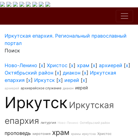
Иркутская епархия. Региональный православный
портал
Поиск
Ново-Ленино
[
x
]
Христос
[
x
]
храм
[
x
]
архиерей
[
x
]
Октябрьский район
[
x
]
диакон
[
x
]
Иркутская
епархия
[
x
]
Иркутск
[
x
]
иерей
[
x
]
иерей
архиерейское служение
архиерей
диакон
Иркутск
Иркутская
епархия
литургия
Ново-Ленино
Октябрьский район
храм
проповедь
хиротония
Христос
храмы иркутска