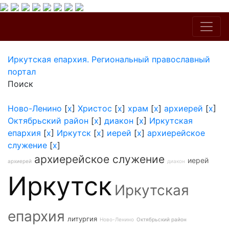
Иркутская епархия. Региональный православный
портал
Поиск
Ново-Ленино
[
x
]
Христос
[
x
]
храм
[
x
]
архиерей
[
x
]
Октябрьский район
[
x
]
диакон
[
x
]
Иркутская
епархия
[
x
]
Иркутск
[
x
]
иерей
[
x
]
архиерейское
служение
[
x
]
архиерейское служение
иерей
архиерей
диакон
Иркутск
Иркутская
епархия
литургия
Ново-Ленино
Октябрьский район