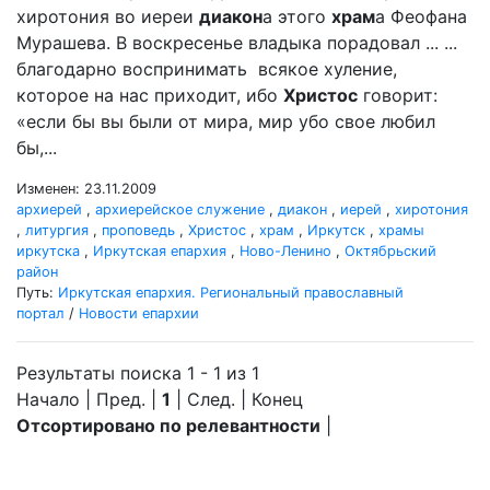
хиротония во иереи
диакон
а этого
храм
а Феофана
Мурашева. В воскресенье владыка порадовал ... ...
благодарно воспринимать всякое хуление,
которое на нас приходит, ибо
Христос
говорит:
«если бы вы были от мира, мир убо свое любил
бы,...
Изменен: 23.11.2009
архиерей
,
архиерейское служение
,
диакон
,
иерей
,
хиротония
,
литургия
,
проповедь
,
Христос
,
храм
,
Иркутск
,
храмы
иркутска
,
Иркутская епархия
,
Ново-Ленино
,
Октябрьский
район
Путь:
Иркутская епархия. Региональный православный
портал
/
Новости епархии
Результаты поиска 1 - 1 из 1
Начало | Пред. |
1
| След. | Конец
Отсортировано по релевантности
|