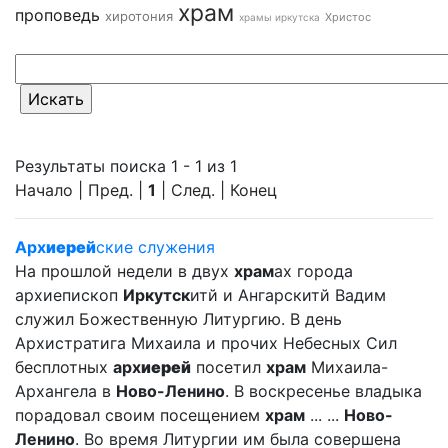
храм
проповедь
хиротония
Христос
храмы иркутска
Результаты поиска 1 - 1 из 1
Начало | Пред. |
1
| След. | Конец
Арх
иерей
ские служения
На прошлой недели в двух
храм
ах города
архиепископ
Иркутск
итй и Ангарскитй Вадим
служил Божественную Литургию. В день
Архистратига Михаила и прочих Небесных Сил
бесплотных
арх
иерей
посетил
храм
Михаила-
Архангела в
Ново-Ленино
. В воскресенье владыка
порадовал своим посещением
храм
... ...
Ново-
Ленино
. Во время Литургии им была совершена