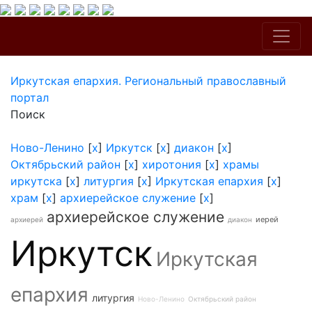
Иркутская епархия. Региональный православный
портал
Поиск
Ново-Ленино
[
x
]
Иркутск
[
x
]
диакон
[
x
]
Октябрьский район
[
x
]
хиротония
[
x
]
храмы
иркутска
[
x
]
литургия
[
x
]
Иркутская епархия
[
x
]
храм
[
x
]
архиерейское служение
[
x
]
архиерейское служение
иерей
архиерей
диакон
Иркутск
Иркутская
епархия
литургия
Ново-Ленино
Октябрьский район