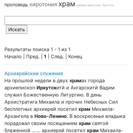
храм
хиротония
проповедь
храмы иркутска
Христос
Результаты поиска 1 - 1 из 1
Начало | Пред. |
1
| След. | Конец
Архиерейские служения
На прошлой недели в двух
храм
ах города
архиепископ
Иркутск
итй и Ангарскитй Вадим
служил Божественную Литургию. В день
Архистратига Михаила и прочих Небесных Сил
бесплотных архиерей посетил
храм
Михаила-
Архангела в
Ново-Ленино
. В воскресенье владыка
порадовал своим посещением
храм
святой
блаженной ... ... архиерей посетил
храм
Михаила-