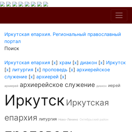
Иркутская епархия. Региональный православный
портал
Поиск
Иркутская епархия
[
x
]
храм
[
x
]
диакон
[
x
]
Иркутск
[
x
]
литургия
[
x
]
проповедь
[
x
]
архиерейское
служение
[
x
]
архиерей
[
x
]
архиерейское служение
иерей
архиерей
диакон
Иркутск
Иркутская
епархия
литургия
Ново-Ленино
Октябрьский район