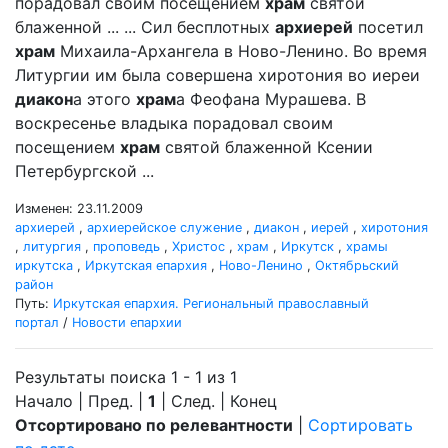
порадовал своим посещением
храм
святой
блаженной ... ... Сил бесплотных
архиерей
посетил
храм
Михаила-Архангела в Ново-Ленино. Во время
Литургии им была совершена хиротония во иереи
диакон
а этого
храм
а Феофана Мурашева. В
воскресенье владыка порадовал своим
посещением
храм
святой блаженной Ксении
Петербургской ...
Изменен: 23.11.2009
архиерей
,
архиерейское служение
,
диакон
,
иерей
,
хиротония
,
литургия
,
проповедь
,
Христос
,
храм
,
Иркутск
,
храмы
иркутска
,
Иркутская епархия
,
Ново-Ленино
,
Октябрьский
район
Путь:
Иркутская епархия. Региональный православный
портал
/
Новости епархии
Результаты поиска 1 - 1 из 1
Начало | Пред. |
1
| След. | Конец
Отсортировано по релевантности
|
Сортировать