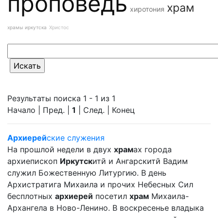
проповедь
храм
хиротония
храмы иркутска
Христос
Результаты поиска 1 - 1 из 1
Начало | Пред. |
1
| След. | Конец
Архиерей
ские служения
На прошлой недели в двух
храм
ах города
архиепископ
Иркутск
итй и Ангарскитй Вадим
служил Божественную Литургию. В день
Архистратига Михаила и прочих Небесных Сил
бесплотных
архиерей
посетил
храм
Михаила-
Архангела в Ново-Ленино. В воскресенье владыка