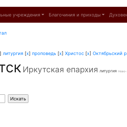
льные учреждения
Благочиния и приходы
Духове
тал
]
литургия
[
x
]
проповедь
[
x
]
Христос
[
x
]
Октябрьский р
тск
Иркутская епархия
литургия
Ново-