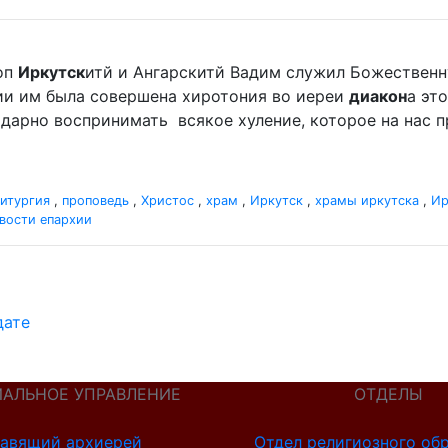
оп
Иркутск
итй и Ангарскитй Вадим служил Божественную
ии им была совершена хиротония во иереи
диакон
а эт
агодарно воспринимать всякое хуление, которое на нас 
итургия
,
проповедь
,
Христос
,
храм
,
Иркутск
,
храмы иркутска
,
Ир
вости епархии
дате
ИАЛЬНОЕ УПРАВЛЕНИЕ
ОТДЕЛЫ
авящий архиерей
Отдел религиозного об