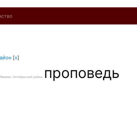
нство
айон
[
x
]
проповедь
Ленино
Октябрьский район