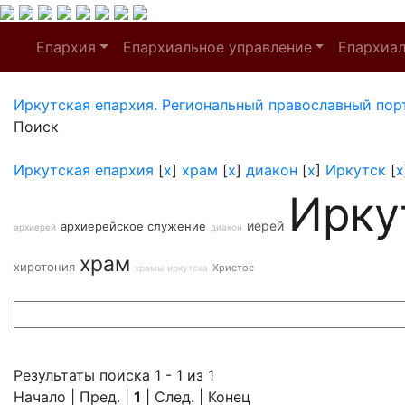
Епархия
Епархиальное управление
Епархиа
Иркутская епархия. Региональный православный пор
Поиск
Иркутская епархия
[
x
]
храм
[
x
]
диакон
[
x
]
Иркутск
[
x
Ирку
иерей
архиерейское служение
архиерей
диакон
храм
хиротония
Христос
храмы иркутска
Результаты поиска 1 - 1 из 1
Начало | Пред. |
1
| След. | Конец