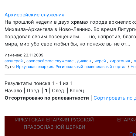
Архиерейские служения
На прошлой недели в двух
храм
ах города архиеписк
Михаила-Архангела в Ново-Ленино. Во время Литург
порадовал своим посещением... ... но, напротив, бл
мира, мир убо свое любил бы, но понеже вы не от...
Изменен: 23.11.2009
архиерей
,
архиерейское служение
,
диакон
,
иерей
,
хиротония
,
л
Путь:
Иркутская епархия. Региональный православный портал
/
Но
Результаты поиска 1 - 1 из 1
Начало | Пред. |
1
| След. | Конец
Отсортировано по релевантности
|
Сортировать по 
ИРКУТСКАЯ ЕПАРХИЯ РУССКОЙ
ЕПАРХ
ПРАВОСЛАВНОЙ ЦЕРКВИ
Пр