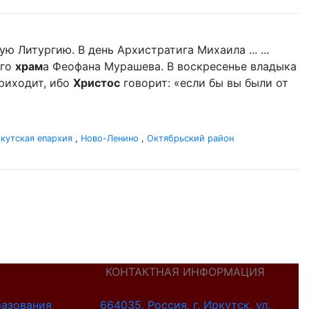
 Литургию. В день Архистратига Михаила ... ...
ого
храм
а Феофана Мурашева. В воскресенье владыка
приходит, ибо
Христос
говорит: «если бы вы были от
кутская епархия
,
Ново-Ленино
,
Октябрьский район
КОНТАКТНАЯ ИНФОРМАЦИЯ
разования
664035, Россия, г. Иркутск, ул.