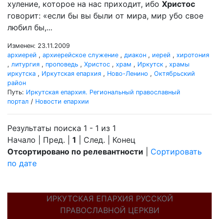
хуление, которое на нас приходит, ибо
Христос
говорит: «если бы вы были от мира, мир убо свое
любил бы,...
Изменен: 23.11.2009
архиерей
,
архиерейское служение
,
диакон
,
иерей
,
хиротония
,
литургия
,
проповедь
,
Христос
,
храм
,
Иркутск
,
храмы
иркутска
,
Иркутская епархия
,
Ново-Ленино
,
Октябрьский
район
Путь:
Иркутская епархия. Региональный православный
портал
/
Новости епархии
Результаты поиска 1 - 1 из 1
Начало | Пред. |
1
| След. | Конец
Отсортировано по релевантности
|
Сортировать
по дате
ИРКУТСКАЯ ЕПАРХИЯ РУССКОЙ
ПРАВОСЛАВНОЙ ЦЕРКВИ