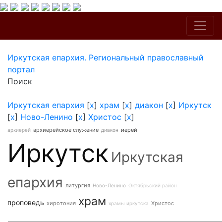
Иркутская епархия. Региональный православный
портал
Поиск
Иркутская епархия
[
x
]
храм
[
x
]
диакон
[
x
]
Иркутск
[
x
]
Ново-Ленино
[
x
]
Христос
[
x
]
архиерейское служение
иерей
архиерей
диакон
Иркутск
Иркутская
епархия
литургия
Ново-Ленино
Октябрьский район
храм
проповедь
хиротония
Христос
храмы иркутска