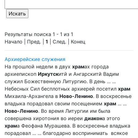
Результаты поиска 1 - 1 из 1
Начало | Пред. |
1
| След. | Конец
Архиерейские служения
На прошлой недели в двух
храм
ах города
архиепископ
Иркутск
итй и Ангарскитй Вадим
служил Божественную Литургию. В день ... ...
Небесных Сил бесплотных архиерей посетил
храм
Михаила-Архангела в
Ново-Ленино
. В воскресенье
владыка порадовал своим посещением
храм
... ...
Ново-Ленино
. Во время Литургии им была
совершена хиротония во иереи
диакон
а этого
храм
а Феофана Мурашева. В воскресенье владыка
порадовал ... ... благодарно воспринимать всякое