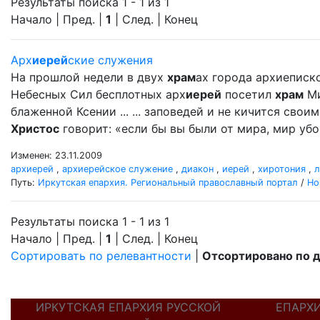
Результаты поиска 1 - 1 из 1
Начало | Пред. |
1
| След. | Конец
Арх
иерей
ские служения
На прошлой недели в двух
храм
ах города архиеписк
Небесных Сил бесплотных арх
иерей
посетил
храм
Ми
блаженной Ксении ... ... заповедей и не кичится сво
Христос
говорит: «если бы вы были от мира, мир убо 
Изменен: 23.11.2009
архиерей
,
архиерейское служение
,
диакон
,
иерей
,
хиротония
,
л
Путь:
Иркутская епархия. Региональный православный портал
/
Но
Результаты поиска 1 - 1 из 1
Начало | Пред. |
1
| След. | Конец
Сортировать по релевантности
|
Отсортировано по 
ИРКУТСКАЯ ЕПАРХИЯ РУССКОЙ
ЕПАРХ