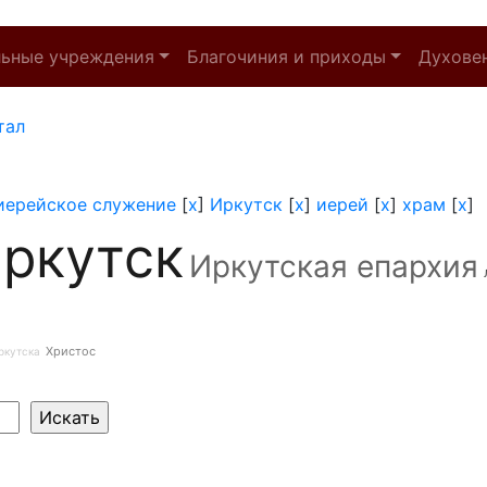
льные учреждения
Благочиния и приходы
Духове
тал
иерейское служение
[
x
]
Иркутск
[
x
]
иерей
[
x
]
храм
[
x
]
ркутск
Иркутская епархия
Христос
ркутска