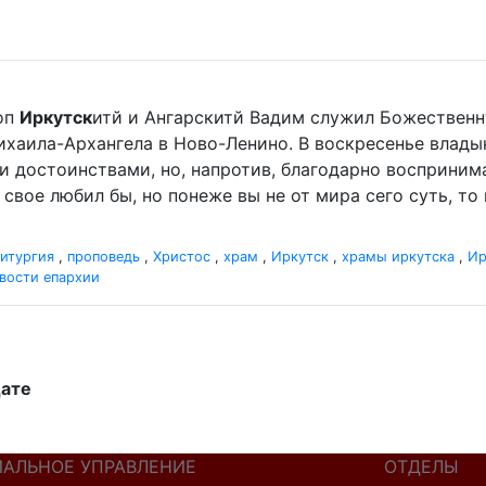
оп
Иркутск
итй и Ангарскитй Вадим служил Божественн
хаила-Архангела в Ново-Ленино. В воскресенье влад
ими достоинствами, но, напротив, благодарно восприним
свое любил бы, но понеже вы не от мира сего суть, то и
итургия
,
проповедь
,
Христос
,
храм
,
Иркутск
,
храмы иркутска
,
Ир
вости епархии
дате
ИАЛЬНОЕ УПРАВЛЕНИЕ
ОТДЕЛЫ