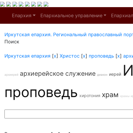
Епархия
Епархиальное управление
Епархиа
Иркутская епархия. Региональный православный пор
Поиск
Иркутская епархия
[
x
]
Христос
[
x
]
проповедь
[
x
]
арх
И
архиерейское служение
иерей
архиерей
диакон
проповедь
храм
хиротония
храмы и