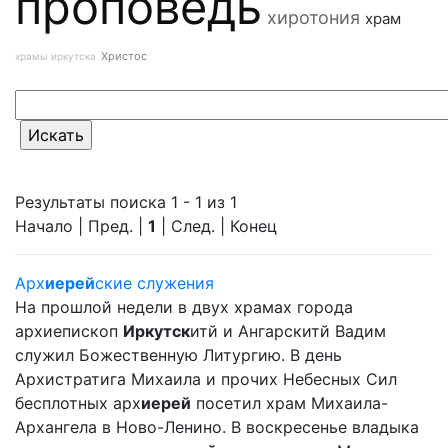
проповедь
хиротония
храм
Христос
храмы иркутска
Результаты поиска 1 - 1 из 1
Начало | Пред. |
1
| След. | Конец
Арх
иерей
ские служения
На прошлой недели в двух храмах города
архиепископ
Иркутск
итй и Ангарскитй Вадим
служил Божественную Литургию. В день
Архистратига Михаила и прочих Небесных Сил
бесплотных арх
иерей
посетил храм Михаила-
Архангела в Ново-Ленино. В воскресенье владыка