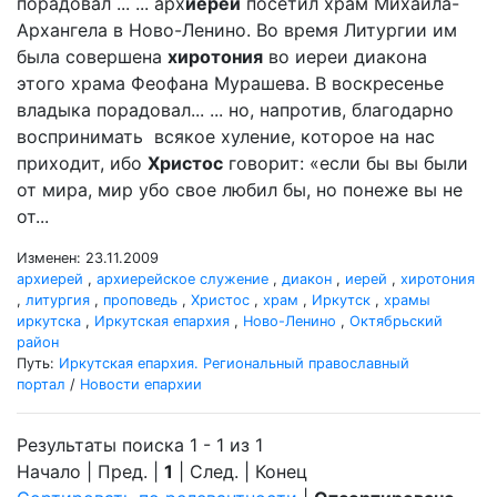
порадовал ... ... арх
иерей
посетил храм Михаила-
Архангела в Ново-Ленино. Во время Литургии им
была совершена
хиротония
во иереи диакона
этого храма Феофана Мурашева. В воскресенье
владыка порадовал... ... но, напротив, благодарно
воспринимать всякое хуление, которое на нас
приходит, ибо
Христос
говорит: «если бы вы были
от мира, мир убо свое любил бы, но понеже вы не
от...
Изменен: 23.11.2009
архиерей
,
архиерейское служение
,
диакон
,
иерей
,
хиротония
,
литургия
,
проповедь
,
Христос
,
храм
,
Иркутск
,
храмы
иркутска
,
Иркутская епархия
,
Ново-Ленино
,
Октябрьский
район
Путь:
Иркутская епархия. Региональный православный
портал
/
Новости епархии
Результаты поиска 1 - 1 из 1
Начало | Пред. |
1
| След. | Конец