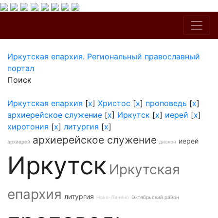
Иркутская епархия. Региональный православный
портал
Поиск
Иркутская епархия
[
x
]
Христос
[
x
]
проповедь
[
x
]
архиерейское служение
[
x
]
Иркутск
[
x
]
иерей
[
x
]
хиротония
[
x
]
литургия
[
x
]
архиерейское служение
иерей
архиерей
диакон
Иркутск
Иркутская
епархия
литургия
Ново-Ленино
Октябрьский район