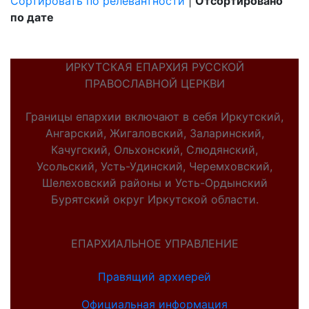
Сортировать по релевантности
|
Отсортировано
по дате
ИРКУТСКАЯ ЕПАРХИЯ РУССКОЙ
ПРАВОСЛАВНОЙ ЦЕРКВИ
Границы епархии включают в себя Иркутский,
Ангарский, Жигаловский, Заларинский,
Качугский, Ольхонский, Слюдянский,
Усольский, Усть-Удинский, Черемховский,
Шелеховский районы и Усть-Ордынский
Бурятский округ Иркутской области.
ЕПАРХИАЛЬНОЕ УПРАВЛЕНИЕ
Правящий архиерей
Официальная информация