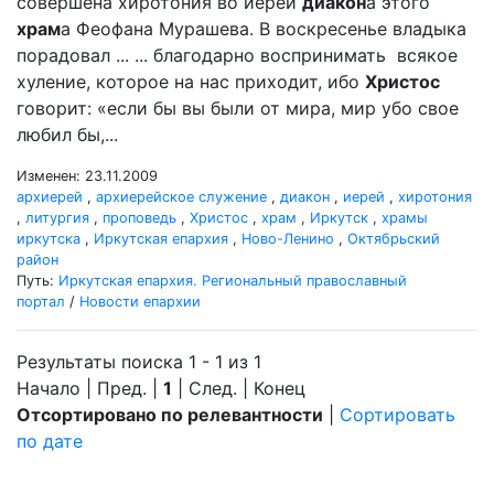
совершена хиротония во иереи
диакон
а этого
храм
а Феофана Мурашева. В воскресенье владыка
порадовал ... ... благодарно воспринимать всякое
хуление, которое на нас приходит, ибо
Христос
говорит: «если бы вы были от мира, мир убо свое
любил бы,...
Изменен: 23.11.2009
архиерей
,
архиерейское служение
,
диакон
,
иерей
,
хиротония
,
литургия
,
проповедь
,
Христос
,
храм
,
Иркутск
,
храмы
иркутска
,
Иркутская епархия
,
Ново-Ленино
,
Октябрьский
район
Путь:
Иркутская епархия. Региональный православный
портал
/
Новости епархии
Результаты поиска 1 - 1 из 1
Начало | Пред. |
1
| След. | Конец
Отсортировано по релевантности
|
Сортировать
по дате