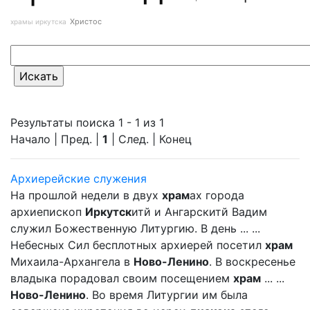
Христос
храмы иркутска
Результаты поиска 1 - 1 из 1
Начало | Пред. |
1
| След. | Конец
Архиерейские служения
На прошлой недели в двух
храм
ах города
архиепископ
Иркутск
итй и Ангарскитй Вадим
служил Божественную Литургию. В день ... ...
Небесных Сил бесплотных архиерей посетил
храм
Михаила-Архангела в
Ново-Ленино
. В воскресенье
владыка порадовал своим посещением
храм
... ...
Ново-Ленино
. Во время Литургии им была