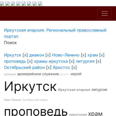
Иркутская епархия. Региональный православный
портал
Поиск
Иркутск
[
x
]
диакон
[
x
]
Ново-Ленино
[
x
]
храм
[
x
]
проповедь
[
x
]
храмы иркутска
[
x
]
литургия
[
x
]
Октябрьский район
[
x
]
Христос
[
x
]
иерей
архиерейское служение
архиерей
диакон
Иркутск
литургия
Иркутская епархия
Ново-Ленино
Октябрьский район
проповедь
храм
хиротония