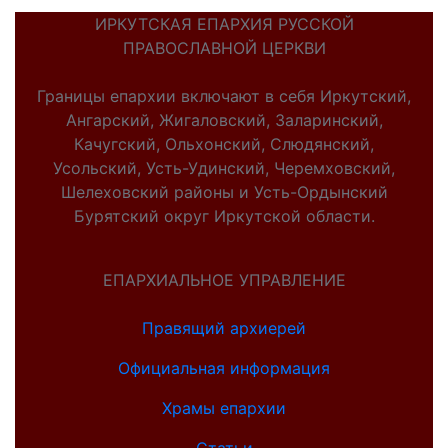
ИРКУТСКАЯ ЕПАРХИЯ РУССКОЙ
ПРАВОСЛАВНОЙ ЦЕРКВИ
Границы епархии включают в себя Иркутский,
Ангарский, Жигаловский, Заларинский,
Качугский, Ольхонский, Слюдянский,
Усольский, Усть-Удинский, Черемховский,
Шелеховский районы и Усть-Ордынский
Бурятский округ Иркутской области.
ЕПАРХИАЛЬНОЕ УПРАВЛЕНИЕ
Правящий архиерей
Официальная информация
Храмы епархии