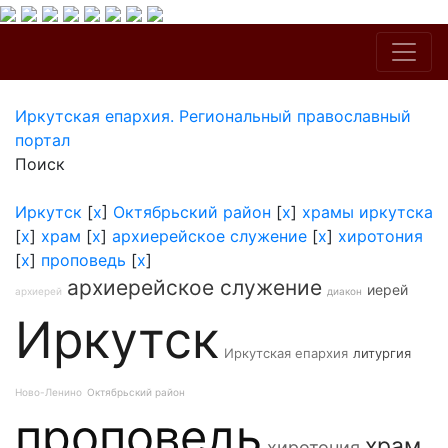
Иркутская епархия. Региональный православный
портал
Поиск
Иркутск
[
x
]
Октябрьский район
[
x
]
храмы иркутска
[
x
]
храм
[
x
]
архиерейское служение
[
x
]
хиротония
[
x
]
проповедь
[
x
]
архиерейское служение
иерей
архиерей
диакон
Иркутск
Иркутская епархия
литургия
Ново-Ленино
Октябрьский район
проповедь
храм
хиротония