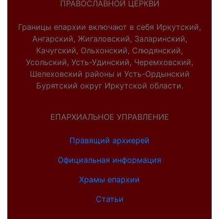
ПРАВОСЛАВНОЙ ЦЕРКВИ
Границы епархии включают в себя Иркутский,
Ангарский, Жигаловский, Заларинский,
Качугский, Ольхонский, Слюдянский,
Усольский, Усть-Удинский, Черемховский,
Шелеховский районы и Усть-Ордынский
Бурятский округ Иркутской области.
ЕПАРХИАЛЬНОЕ УПРАВЛЕНИЕ
Правящий архиерей
Официальная информация
Храмы епархии
Статьи