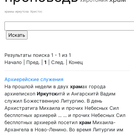
храмы иркутска
Христос
Результаты поиска 1 - 1 из 1
Начало | Пред. |
1
| След. | Конец
Архиерейские служения
На прошлой недели в двух
храм
ах города
архиепископ
Иркутск
итй и Ангарскитй Вадим
служил Божественную Литургию. В день
Архистратига Михаила и прочих Небесных Сил
бесплотных архиерей ... ... и прочих Небесных Сил
бесплотных архиерей посетил
храм
Михаила-
Архангела в Ново-Ленино. Во время Литургии им