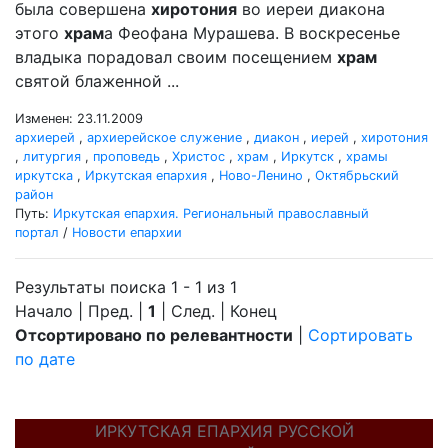
была совершена
хиротония
во иереи диакона
этого
храм
а Феофана Мурашева. В воскресенье
владыка порадовал своим посещением
храм
святой блаженной ...
Изменен: 23.11.2009
архиерей
,
архиерейское служение
,
диакон
,
иерей
,
хиротония
,
литургия
,
проповедь
,
Христос
,
храм
,
Иркутск
,
храмы
иркутска
,
Иркутская епархия
,
Ново-Ленино
,
Октябрьский
район
Путь:
Иркутская епархия. Региональный православный
портал
/
Новости епархии
Результаты поиска 1 - 1 из 1
Начало | Пред. |
1
| След. | Конец
Отсортировано по релевантности
|
Сортировать
по дате
ИРКУТСКАЯ ЕПАРХИЯ РУССКОЙ