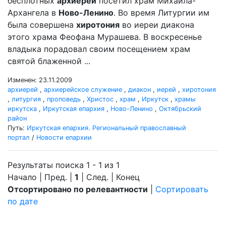
бесплотных
архиерей
посетил храм Михаила-
Архангела в
Ново-Ленино
. Во время Литургии им
была совершена
хиротония
во иереи диакона
этого храма Феофана Мурашева. В воскресенье
владыка порадовал своим посещением храм
святой блаженной ...
Изменен: 23.11.2009
архиерей
,
архиерейское служение
,
диакон
,
иерей
,
хиротония
,
литургия
,
проповедь
,
Христос
,
храм
,
Иркутск
,
храмы
иркутска
,
Иркутская епархия
,
Ново-Ленино
,
Октябрьский
район
Путь:
Иркутская епархия. Региональный православный
портал
/
Новости епархии
Результаты поиска 1 - 1 из 1
Начало | Пред. |
1
| След. | Конец
Отсортировано по релевантности
|
Сортировать
по дате