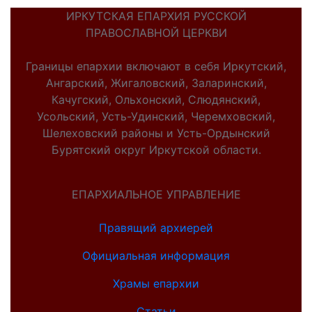
ИРКУТСКАЯ ЕПАРХИЯ РУССКОЙ
ПРАВОСЛАВНОЙ ЦЕРКВИ
Границы епархии включают в себя Иркутский,
Ангарский, Жигаловский, Заларинский,
Качугский, Ольхонский, Слюдянский,
Усольский, Усть-Удинский, Черемховский,
Шелеховский районы и Усть-Ордынский
Бурятский округ Иркутской области.
ЕПАРХИАЛЬНОЕ УПРАВЛЕНИЕ
Правящий архиерей
Официальная информация
Храмы епархии
Статьи