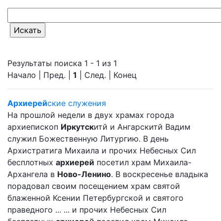
Результаты поиска 1 - 1 из 1
Начало | Пред. |
1
| След. | Конец
Архиерей
ские служения
На прошлой недели в двух храмах города
архиепископ
Иркутск
итй и Ангарскитй Вадим
служил Божественную Литургию. В день
Архистратига Михаила и прочих Небесных Сил
бесплотных
архиерей
посетил храм Михаила-
Архангела в
Ново-Ленино
. В воскресенье владыка
порадовал своим посещением храм святой
блаженной Ксении Петербургской и святого
праведного ... ... и прочих Небесных Сил