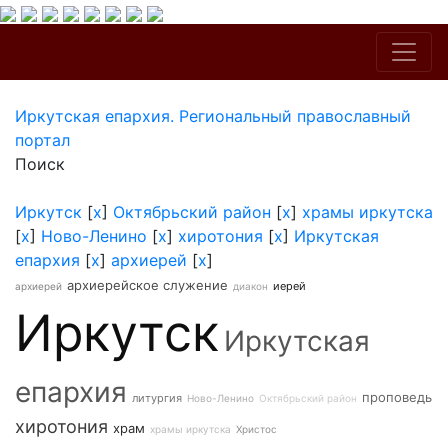
Иркутская епархия. Региональный православный
портал
Поиск
Иркутск
[
x
]
Октябрьский район
[
x
]
храмы иркутска
[
x
]
Ново-Ленино
[
x
]
хиротония
[
x
]
Иркутская
епархия
[
x
]
архиерей
[
x
]
архиерейское служение
иерей
архиерей
диакон
Иркутск
Иркутская
епархия
проповедь
литургия
Ново-Ленино
Октябрьский район
хиротония
храм
храмы иркутска
Христос