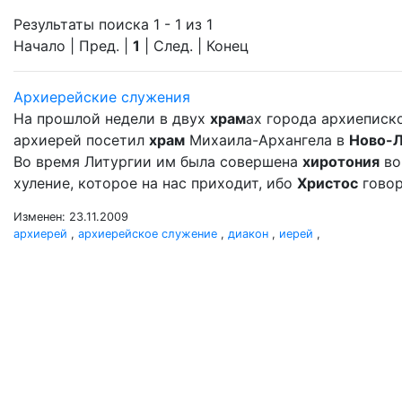
Результаты поиска 1 - 1 из 1
Начало | Пред. |
1
| След. | Конец
Архиерейские служения
На прошлой недели в двух
храм
ах города архиеписк
архиерей посетил
храм
Михаила-Архангела в
Ново-
Во время Литургии им была совершена
хиротония
во
хуление, которое на нас приходит, ибо
Христос
говор
Изменен: 23.11.2009
архиерей
,
архиерейское служение
,
диакон
,
иерей
,