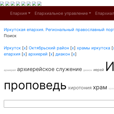
Епархия
Епархиальное управление
Епархиа
Иркутская епархия. Региональный православный пор
Поиск
Иркутск
[
x
]
Октябрьский район
[
x
]
храмы иркутска
[
епархия
[
x
]
архиерей
[
x
]
диакон
[
x
]
И
архиерейское служение
иерей
архиерей
диакон
проповедь
храм
хиротония
хра