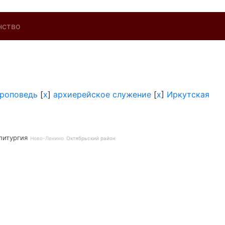
нство
роповедь
[
x
]
архиерейское служение
[
x
]
Иркутская
литургия
Ново-Ленино
Октябрьский район