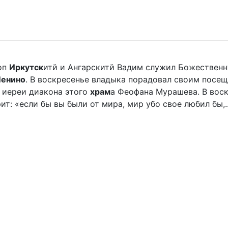
оп
Иркутск
итй и Ангарскитй Вадим служил Божественную
Ленино
. В воскресенье владыка порадовал своим посе
 иереи диакона этого
храм
а Феофана Мурашева. В воскр
ит: «если бы вы были от мира, мир убо свое любил бы,..