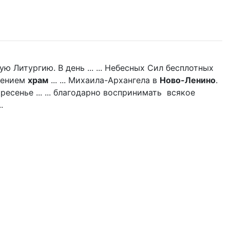
 Литургию. В день ... ... Небесных Сил бесплотных
щением
храм
... ... Михаила-Архангела в
Ново-Ленино
.
есенье ... ... благодарно воспринимать всякое
.