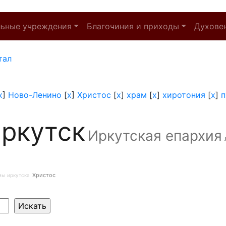
льные учреждения
Благочиния и приходы
Духове
тал
x
]
Ново-Ленино
[
x
]
Христос
[
x
]
храм
[
x
]
хиротония
[
x
]
п
ркутск
Иркутская епархия
Христос
мы иркутска