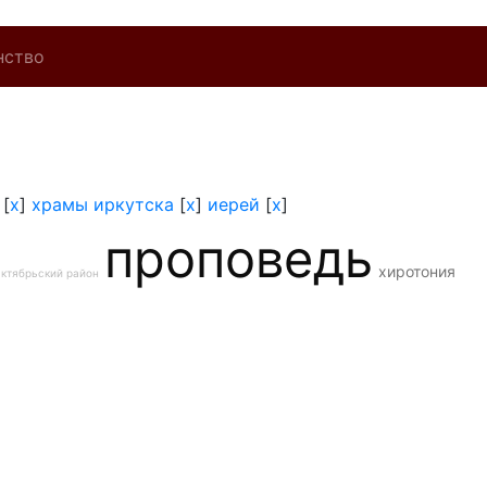
нство
[
x
]
храмы иркутска
[
x
]
иерей
[
x
]
проповедь
хиротония
ктябрьский район