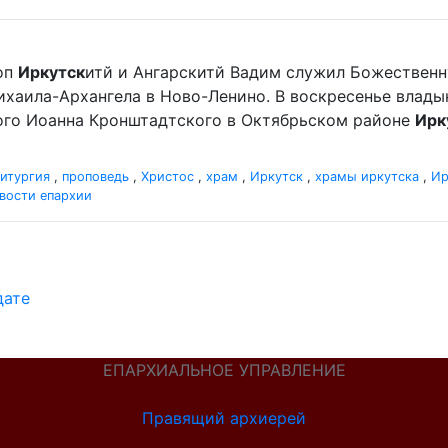
оп
Иркутск
итй и Ангарскитй Вадим служил Божественн
хаила-Архангела в Ново-Ленино. В воскресенье влад
ного Иоанна Кронштадтского в Октябрьском районе
Ирк
итургия
,
проповедь
,
Христос
,
храм
,
Иркутск
,
храмы иркутска
,
Ир
вости епархии
дате
ЕПАРХИАЛЬНОЕ УПРАВЛЕНИЕ
Правящий архиерей