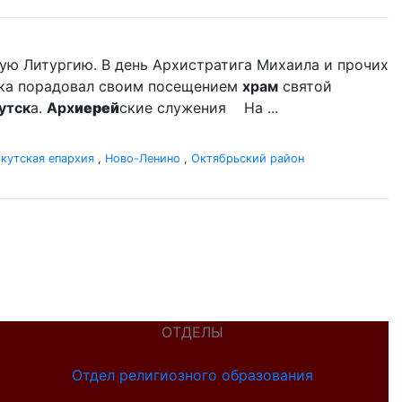
ую Литургию. В день Архистратига Михаила и прочих
ыка порадовал своим посещением
храм
святой
утск
а.
Арх
иерей
ские служения На ...
кутская епархия
,
Ново-Ленино
,
Октябрьский район
ОТДЕЛЫ
Отдел религиозного образования