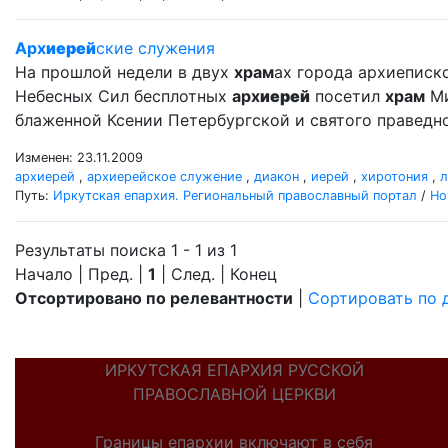
Арх
иерей
ские служения
На прошлой недели в двух
храм
ах города архиеписк
Небесных Сил бесплотных
арх
иерей
посетил
храм
Ми
блаженной Ксении Петербургской и святого правед
Изменен: 23.11.2009
архиерей
,
архиерейское служение
,
диакон
,
иерей
,
хиротония
,
л
Путь:
Иркутская епархия. Региональный православный портал
/
Но
Результаты поиска 1 - 1 из 1
Начало | Пред. |
1
| След. | Конец
Отсортировано по релевантности
|
Сортировать по 
ИРКУТСКАЯ ЕПАРХИЯ РУССКОЙ
ПРАВОСЛАВНОЙ ЦЕРКВИ
Границы епархии включают в себя