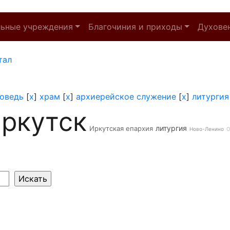
льные учреждения
Благочиния и приходы
Духове
тал
оведь
[
x
]
храм
[
x
]
архиерейское служение
[
x
]
литургия
ркутск
литургия
Иркутская епархия
Ново-Ленино
О