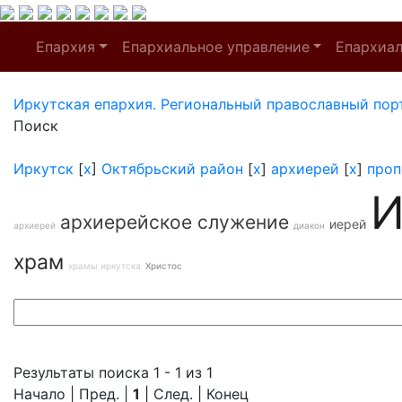
Епархия
Епархиальное управление
Епархиа
Иркутская епархия. Региональный православный пор
Поиск
Иркутск
[
x
]
Октябрьский район
[
x
]
архиерей
[
x
]
проп
И
архиерейское служение
иерей
архиерей
диакон
храм
храмы иркутска
Христос
Результаты поиска 1 - 1 из 1
Начало | Пред. |
1
| След. | Конец