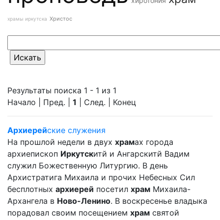
хиротония
Христос
храмы иркутска
Результаты поиска 1 - 1 из 1
Начало | Пред. |
1
| След. | Конец
Архиерей
ские служения
На прошлой недели в двух
храм
ах города
архиепископ
Иркутск
итй и Ангарскитй Вадим
служил Божественную Литургию. В день
Архистратига Михаила и прочих Небесных Сил
бесплотных
архиерей
посетил
храм
Михаила-
Архангела в
Ново-Ленино
. В воскресенье владыка
порадовал своим посещением
храм
святой