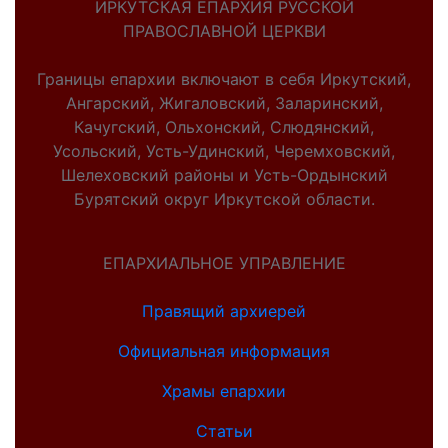
ИРКУТСКАЯ ЕПАРХИЯ РУССКОЙ
ПРАВОСЛАВНОЙ ЦЕРКВИ
Границы епархии включают в себя Иркутский,
Ангарский, Жигаловский, Заларинский,
Качугский, Ольхонский, Слюдянский,
Усольский, Усть-Удинский, Черемховский,
Шелеховский районы и Усть-Ордынский
Бурятский округ Иркутской области.
ЕПАРХИАЛЬНОЕ УПРАВЛЕНИЕ
Правящий архиерей
Официальная информация
Храмы епархии
Статьи