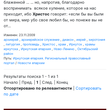
блаженной ... ... но, напротив, благодарно
воспринимать всякое хуление, которое на нас
приходит, ибо
Христос
говорит: «если бы вы были
от мира, мир убо свое любил бы, но понеже вы не
от...
Изменен: 23.11.2009
архиерей
,
архиерейское служение
,
диакон
,
иерей
,
хиротония
,
литургия
,
проповедь
,
Христос
,
храм
,
Иркутск
,
храмы
иркутска
,
Иркутская епархия
,
Ново-Ленино
,
Октябрьский
район
Путь:
Иркутская епархия. Региональный православный
портал
/
Новости епархии
Результаты поиска 1 - 1 из 1
Начало | Пред. |
1
| След. | Конец
Отсортировано по релевантности
|
Сортировать
по дате