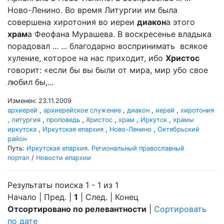
Ново-Ленино. Во время Литургии им была
совершена хиротония во иереи
диакон
а этого
храм
а Феофана Мурашева. В воскресенье владыка
порадовал ... ... благодарно воспринимать всякое
хуление, которое на нас приходит, ибо
Христос
говорит: «если бы вы были от мира, мир убо свое
любил бы,...
Изменен: 23.11.2009
архиерей
,
архиерейское служение
,
диакон
,
иерей
,
хиротония
,
литургия
,
проповедь
,
Христос
,
храм
,
Иркутск
,
храмы
иркутска
,
Иркутская епархия
,
Ново-Ленино
,
Октябрьский
район
Путь:
Иркутская епархия. Региональный православный
портал
/
Новости епархии
Результаты поиска 1 - 1 из 1
Начало | Пред. |
1
| След. | Конец
Отсортировано по релевантности
|
Сортировать
по дате