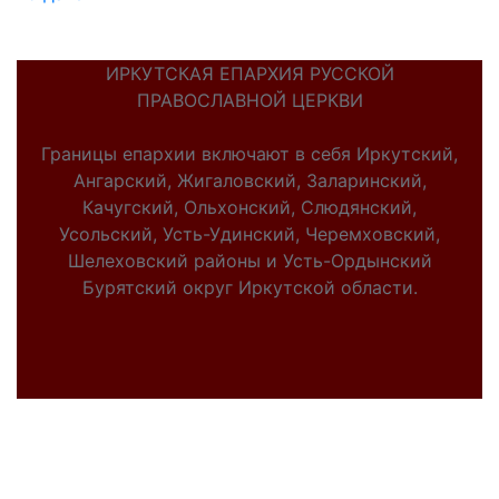
ИРКУТСКАЯ ЕПАРХИЯ РУССКОЙ
ПРАВОСЛАВНОЙ ЦЕРКВИ
Границы епархии включают в себя Иркутский,
Ангарский, Жигаловский, Заларинский,
Качугский, Ольхонский, Слюдянский,
Усольский, Усть-Удинский, Черемховский,
Шелеховский районы и Усть-Ордынский
Бурятский округ Иркутской области.