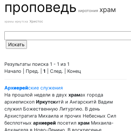
проповедь
храм
хиротония
Христос
храмы иркутска
Результаты поиска 1 - 1 из 1
Начало | Пред. |
1
| След. | Конец
Арх
иерей
ские служения
На прошлой недели в двух
храм
ах города
архиепископ
Иркутск
итй и Ангарскитй Вадим
служил Божественную Литургию. В день
Архистратига Михаила и прочих Небесных Сил
бесплотных
арх
иерей
посетил
храм
Михаила-
Архангела в Ново-Ленино. В воскресенье ... ...