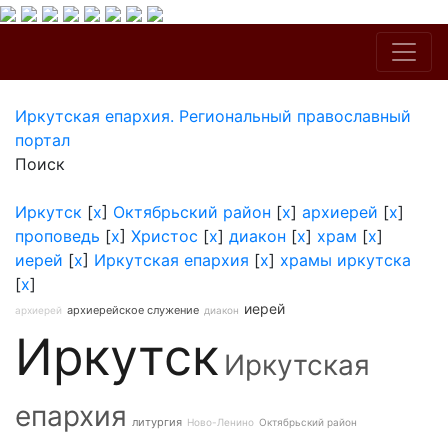
Иркутская епархия. Региональный православный
портал
Поиск
Иркутск
[
x
]
Октябрьский район
[
x
]
архиерей
[
x
]
проповедь
[
x
]
Христос
[
x
]
диакон
[
x
]
храм
[
x
]
иерей
[
x
]
Иркутская епархия
[
x
]
храмы иркутска
[
x
]
иерей
архиерейское служение
архиерей
диакон
Иркутск
Иркутская
епархия
литургия
Ново-Ленино
Октябрьский район