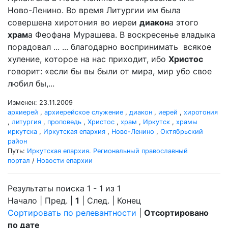
Ново-Ленино. Во время Литургии им была
совершена хиротония во иереи
диакон
а этого
храм
а Феофана Мурашева. В воскресенье владыка
порадовал ... ... благодарно воспринимать всякое
хуление, которое на нас приходит, ибо
Христос
говорит: «если бы вы были от мира, мир убо свое
любил бы,...
Изменен: 23.11.2009
архиерей
,
архиерейское служение
,
диакон
,
иерей
,
хиротония
,
литургия
,
проповедь
,
Христос
,
храм
,
Иркутск
,
храмы
иркутска
,
Иркутская епархия
,
Ново-Ленино
,
Октябрьский
район
Путь:
Иркутская епархия. Региональный православный
портал
/
Новости епархии
Результаты поиска 1 - 1 из 1
Начало | Пред. |
1
| След. | Конец
Сортировать по релевантности
|
Отсортировано
по дате