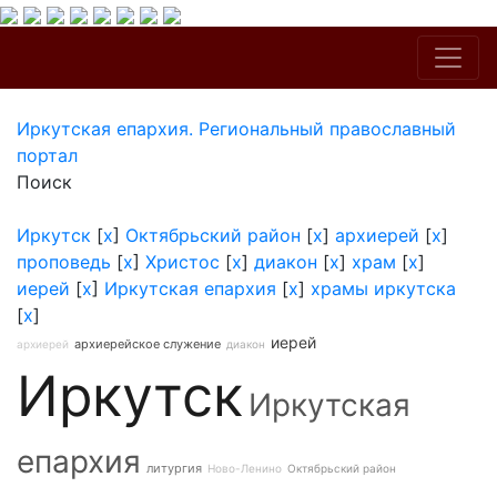
Иркутская епархия. Региональный православный
портал
Поиск
Иркутск
[
x
]
Октябрьский район
[
x
]
архиерей
[
x
]
проповедь
[
x
]
Христос
[
x
]
диакон
[
x
]
храм
[
x
]
иерей
[
x
]
Иркутская епархия
[
x
]
храмы иркутска
[
x
]
иерей
архиерейское служение
архиерей
диакон
Иркутск
Иркутская
епархия
литургия
Ново-Ленино
Октябрьский район