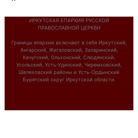
ИРКУТСКАЯ ЕПАРХИЯ РУССКОЙ
ПРАВОСЛАВНОЙ ЦЕРКВИ
Границы епархии включают в себя Иркутский,
Ангарский, Жигаловский, Заларинский,
Качугский, Ольхонский, Слюдянский,
Усольский, Усть-Удинский, Черемховский,
Шелеховский районы и Усть-Ордынский
Бурятский округ Иркутской области.