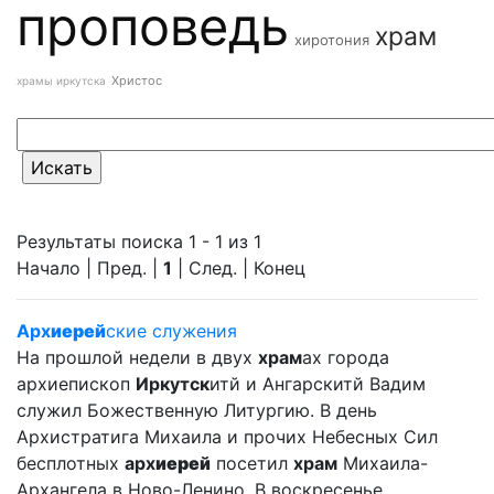
проповедь
храм
хиротония
Христос
храмы иркутска
Результаты поиска 1 - 1 из 1
Начало | Пред. |
1
| След. | Конец
Арх
иерей
ские служения
На прошлой недели в двух
храм
ах города
архиепископ
Иркутск
итй и Ангарскитй Вадим
служил Божественную Литургию. В день
Архистратига Михаила и прочих Небесных Сил
бесплотных
арх
иерей
посетил
храм
Михаила-
Архангела в Ново-Ленино. В воскресенье ... ...