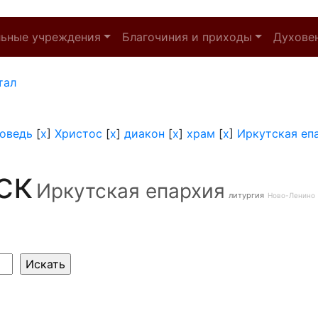
льные учреждения
Благочиния и приходы
Духове
тал
оведь
[
x
]
Христос
[
x
]
диакон
[
x
]
храм
[
x
]
Иркутская еп
ск
Иркутская епархия
литургия
Ново-Ленино