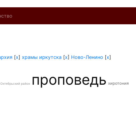
нство
архия
[
x
]
храмы иркутска
[
x
]
Ново-Ленино
[
x
]
проповедь
хиротония
Октябрьский район