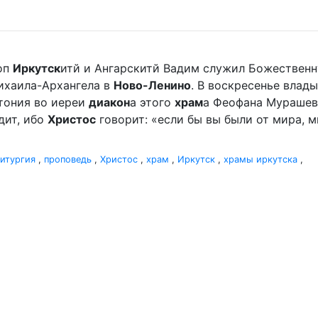
оп
Иркутск
итй и Ангарскитй Вадим служил Божественн
хаила-Архангела в
Ново-Ленино
. В воскресенье вла
отония во иереи
диакон
а этого
храм
а Феофана Мурашева.
дит, ибо
Христос
говорит: «если бы вы были от мира, ми
итургия
,
проповедь
,
Христос
,
храм
,
Иркутск
,
храмы иркутска
,