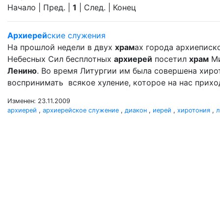
Начало | Пред. |
1
| След. | Конец
Архиерей
ские служения
На прошлой недели в двух
храм
ах города архиеписк
Небесных Сил бесплотных
архиерей
посетил
храм
Ми
Ленино
. Во время Литургии им была совершена хир
воспринимать всякое хуление, которое на нас прихо
Изменен: 23.11.2009
архиерей
,
архиерейское служение
,
диакон
,
иерей
,
хиротония
,
л