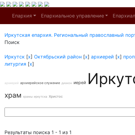
Епархия
Епархиальное управление
Епархиа
Иркутская епархия. Региональный православный пор
Поиск
Иркутск
[
x
]
Октябрьский район
[
x
]
архиерей
[
x
]
проп
литургия
[
x
]
Иркут
иерей
архиерейское служение
архиерей
диакон
храм
Христос
храмы иркутска
Результаты поиска 1 - 1 из 1