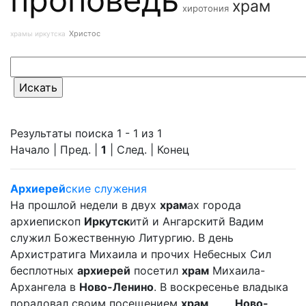
храм
хиротония
Христос
храмы иркутска
Результаты поиска 1 - 1 из 1
Начало | Пред. |
1
| След. | Конец
Архиерей
ские служения
На прошлой недели в двух
храм
ах города
архиепископ
Иркутск
итй и Ангарскитй Вадим
служил Божественную Литургию. В день
Архистратига Михаила и прочих Небесных Сил
бесплотных
архиерей
посетил
храм
Михаила-
Архангела в
Ново-Ленино
. В воскресенье владыка
порадовал своим посещением
храм
... ...
Ново-