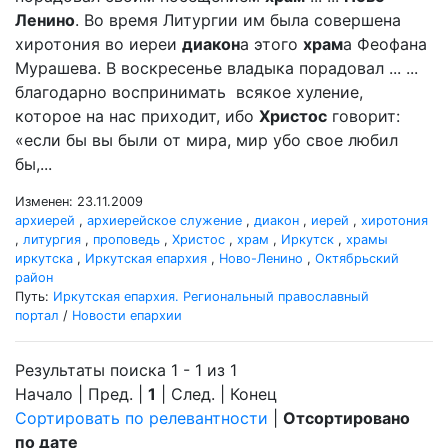
Ленино
. Во время Литургии им была совершена
хиротония во иереи
диакон
а этого
храм
а Феофана
Мурашева. В воскресенье владыка порадовал ... ...
благодарно воспринимать всякое хуление,
которое на нас приходит, ибо
Христос
говорит:
«если бы вы были от мира, мир убо свое любил
бы,...
Изменен: 23.11.2009
архиерей
,
архиерейское служение
,
диакон
,
иерей
,
хиротония
,
литургия
,
проповедь
,
Христос
,
храм
,
Иркутск
,
храмы
иркутска
,
Иркутская епархия
,
Ново-Ленино
,
Октябрьский
район
Путь:
Иркутская епархия. Региональный православный
портал
/
Новости епархии
Результаты поиска 1 - 1 из 1
Начало | Пред. |
1
| След. | Конец
Сортировать по релевантности
|
Отсортировано
по дате