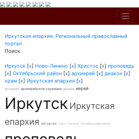
Иркутская епархия. Региональный православный
портал
Поиск
Иркутск
[
x
]
Ново-Ленино
[
x
]
Христос
[
x
]
проповедь
[
x
]
Октябрьский район
[
x
]
архиерей
[
x
]
диакон
[
x
]
храм
[
x
]
Иркутская епархия
[
x
]
иерей
архиерейское служение
архиерей
диакон
Иркутск
Иркутская
епархия
литургия
Ново-Ленино
Октябрьский район
проповедь